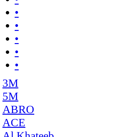
•
•
•
•
•
3М
5М
ABRO
ACE
Al Khateeb