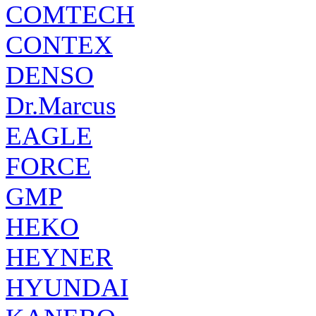
COMTECH
CONTEX
DENSO
Dr.Marcus
EAGLE
FORCE
GMP
HEKO
HEYNER
HYUNDAI