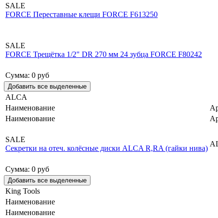
SALE
FORCE Переставные клещи FORCE F613250
SALE
FORCE Трещётка 1/2" DR 270 мм 24 зубца FORCE F80242
Сумма:
0
руб
ALCA
Наименование
Ар
Наименование
Ар
SALE
A
Секретки на отеч. колёсные диски ALCA R,RA (гайки нива)
Сумма:
0
руб
King Tools
Наименование
Наименование