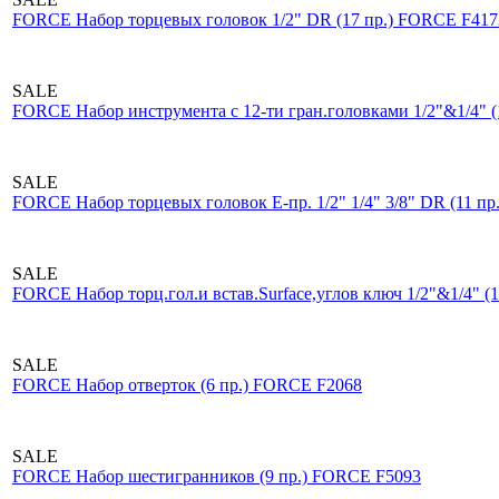
FORCE Набор торцевых головок 1/2" DR (17 пр.) FORCE F417
SALE
FORCE Набор инструмента с 12-ти гран.головками 1/2"&1/4" 
SALE
FORCE Набор торцевых головок Е-пр. 1/2" 1/4" 3/8" DR (11 п
SALE
FORCE Набор торц.гол.и встав.Surface,углов ключ 1/2"&1/4" 
SALE
FORCE Набор отверток (6 пр.) FORCE F2068
SALE
FORCE Набор шестигранников (9 пр.) FORCE F5093