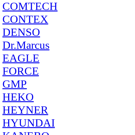
COMTECH
CONTEX
DENSO
Dr.Marcus
EAGLE
FORCE
GMP
HEKO
HEYNER
HYUNDAI