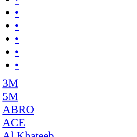
•
•
•
•
•
3М
5М
ABRO
ACE
Al Khateeb