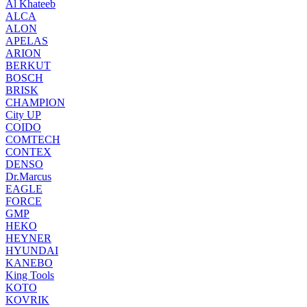
Al Khateeb
ALCA
ALON
APELAS
ARION
BERKUT
BOSCH
BRISK
CHAMPION
City UP
COIDO
COMTECH
CONTEX
DENSO
Dr.Marcus
EAGLE
FORCE
GMP
HEKO
HEYNER
HYUNDAI
KANEBO
King Tools
KOTO
KOVRIK