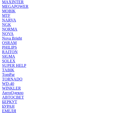
MAXINTER
MEGAPOWER
MOBIK
MTF
NARVA
NGK
NORMA
NOVA
Nova Bright
OSRAM
PHILIPS
RAITON
SIGMA
SOLEX
SUPER HELP
TABIK
TomPar
TORNADO
WD-40
WINKLER
АвтоОдеяло
АВТОСВЕТ
БЕРКУТ
БУРАН
ЕМЕЛЯ