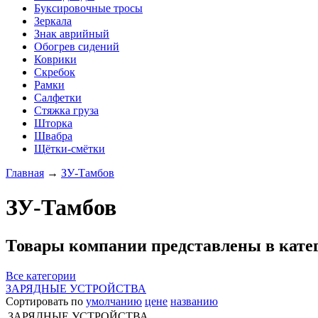
Буксировочные тросы
Зеркала
Знак аврийный
Обогрев сидений
Коврики
Скребок
Рамки
Салфетки
Стяжка груза
Шторка
Швабра
Щётки-смётки
Главная
→
ЗУ-Тамбов
ЗУ-Тамбов
Товары компании представлены в кате
Все категории
ЗАРЯДНЫЕ УСТРОЙСТВА
Сортировать по
умолчанию
цене
названию
ЗАРЯДНЫЕ УСТРОЙСТВА