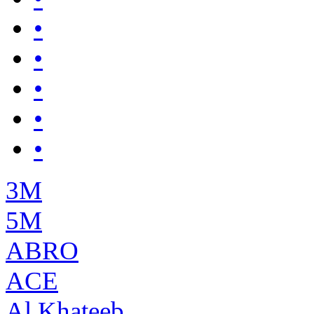
•
•
•
•
•
3М
5М
ABRO
ACE
Al Khateeb