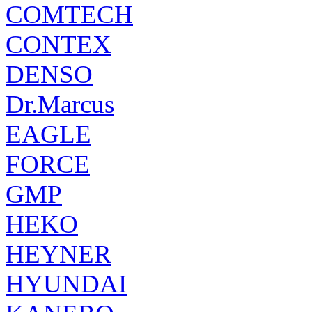
COMTECH
CONTEX
DENSO
Dr.Marcus
EAGLE
FORCE
GMP
HEKO
HEYNER
HYUNDAI