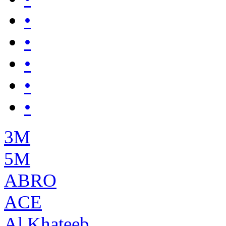
•
•
•
•
•
3М
5М
ABRO
ACE
Al Khateeb