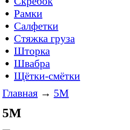
Скребок
Рамки
Салфетки
Стяжка груза
Шторка
Швабра
Щётки-смётки
Главная
→
5М
5М