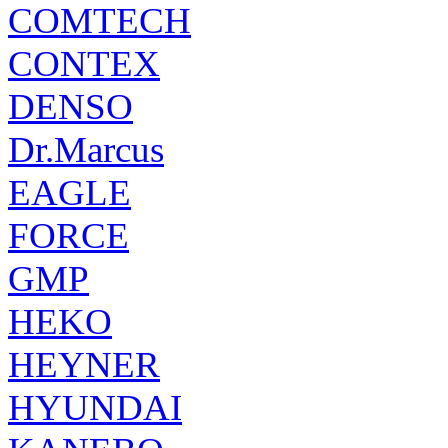
COMTECH
CONTEX
DENSO
Dr.Marcus
EAGLE
FORCE
GMP
HEKO
HEYNER
HYUNDAI